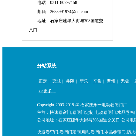
电话：0311-80797158
邮箱：2683991974@qq.com
地址：石家庄建华大街与308国道交
叉口
分站系统
正定
|
栾城
|
井陉
|
新乐
|
辛集
|
晋州
|
无极
|
>>更多...
Copyright 2003-2019 @ 石家庄永一电动卷闸门厂
主营：快速卷帘门,卷闸门定制,电动卷闸门,水晶卷帘
公司地址：石家庄建华大街与308国道交叉口 公司电话：13
快速卷帘门,卷闸门定制,电动卷闸门,水晶卷帘门,防