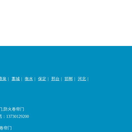
鹿泉
|
藁城
|
衡水
|
保定
|
邢台
|
邯郸
|
河北
|
门,防火卷帘门
730129200
火卷帘门