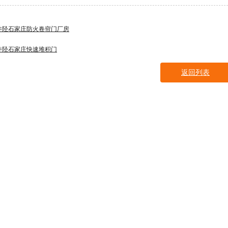
井陉石家庄防火卷帘门厂房
井陉石家庄快速堆积门
返回列表