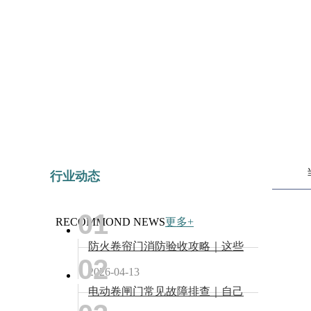
行业动态
01
RECOMMOND NEWS
更多+
防火卷帘门消防验收攻略｜这些
02
要点没做好，验收必不过！
2026-04-13
电动卷闸门常见故障排查｜自己
动手就能修，不用再花冤枉钱