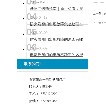
03
2026-04-13
卷闸门选购指南｜新手必看，避
04
开90%的坑
上一条：
2026-04-13
下一篇：
防火卷帘门出现故障怎么处理？
05
2026-03-09
防火卷闸门出现故障的原因有哪
06
些？
2026-03-09
电动卷闸门的电压不稳定的区域
怎么解决？
2026-02-24
联系我们
石家庄永一电动卷闸门厂
联系人：李经理
手机：13730129200
热线：13722992388