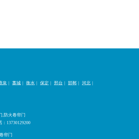
鹿泉
|
藁城
|
衡水
|
保定
|
邢台
|
邯郸
|
河北
|
门,防火卷帘门
730129200
火卷帘门