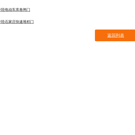
井陉电动车库卷闸门
井陉石家庄快速堆积门
返回列表