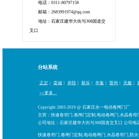
电话：0311-80797158
邮箱：2683991974@qq.com
地址：石家庄建华大街与308国道交
叉口
分站系统
正定
|
栾城
|
井陉
|
新乐
|
辛集
|
晋州
|
无极
|
>>更多...
Copyright 2003-2019 @ 石家庄永一电动卷闸门厂
主营：快速卷帘门,卷闸门定制,电动卷闸门,水晶卷帘
公司地址：石家庄建华大街与308国道交叉口 公司电话：13
快速卷帘门,卷闸门定制,电动卷闸门,水晶卷帘门,防