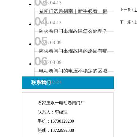
03
2026-04-13
上一条：
卷闸门选购指南｜新手必看，避
04
开90%的坑
2026-04-13
下一篇：
防火卷帘门出现故障怎么处理？
05
2026-03-09
防火卷闸门出现故障的原因有哪
06
些？
2026-03-09
电动卷闸门的电压不稳定的区域
怎么解决？
2026-02-24
联系我们
石家庄永一电动卷闸门厂
联系人：李经理
手机：13730129200
热线：13722992388