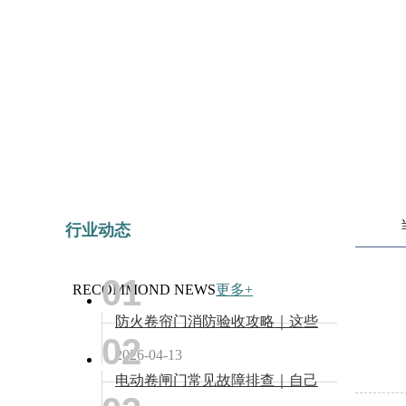
行业动态
01
RECOMMOND NEWS
更多+
防火卷帘门消防验收攻略｜这些
02
要点没做好，验收必不过！
2026-04-13
电动卷闸门常见故障排查｜自己
动手就能修，不用再花冤枉钱