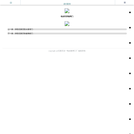


成功案例
电动车库卷闸门
上一条：
井陉石家庄防火卷帘门
下一条：
井陉石家庄快速堆积门
copyright @石家庄永一电动卷闸门厂 版权所有