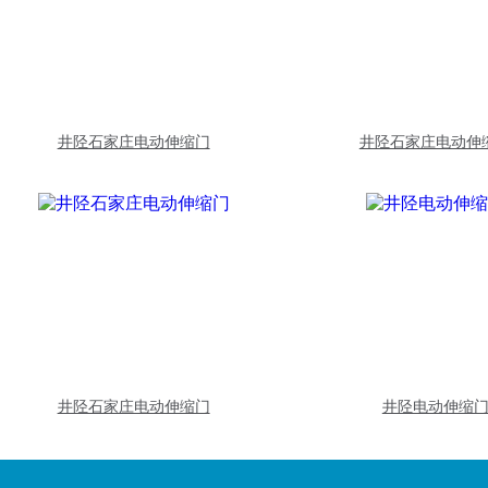
井陉石家庄电动伸缩门
井陉石家庄电动伸
井陉石家庄电动伸缩门
井陉电动伸缩
1
16条
上一页
2